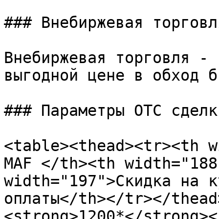
### Внебиржевая торговл
Внебиржевая торговля - 
выгодной цене в обход б
### Параметры ОТС сделки
<table><thead><tr><th w
MAF </th><th width="188
width="197">Скидка на к
оплаты</th></tr></thead
<strong>1200*</strong><