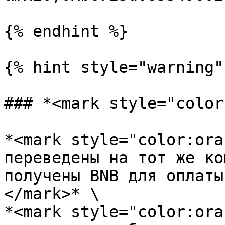
{% endhint %}

{% hint style="warning" 
### *<mark style="color
*<mark style="color:ora
переведены на тот же ко
получены BNB для оплаты
</mark>* \

*<mark style="color:ora