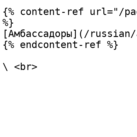
{% content-ref url="/pa
%}

[Амбассадоры](/russian/
{% endcontent-ref %}
