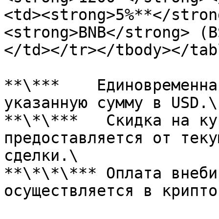
<td><strong>5%**</stron
<strong>BNB</strong> (B
</td></tr></tbody></tabl
**\***    Единовременна
указанную сумму в USD.\

**\*\***   Скидка на ку
предоставляется от теку
сделки.\

**\*\*\*** Оплата внеби
осуществляется в крипто