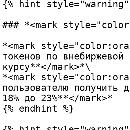
{% hint style="warning" 
### *<mark style="color
*<mark style="color:ora
токенов по внебиржевой 
курсу**</mark>*\

*<mark style="color:ora
пользователю получить д
18% до 23%**</mark>*

{% endhint %}

{% hint style="warning" 