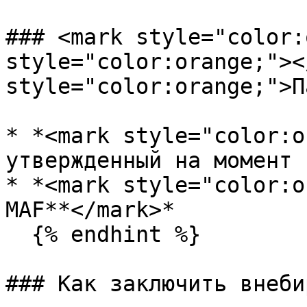
### <mark style="color:
style="color:orange;"><
style="color:orange;">П
* *<mark style="color:o
утвержденный на момент 
* *<mark style="color:o
MAF**</mark>*

  {% endhint %}

### Как заключить внеби