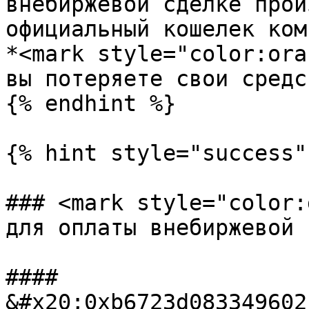
внебиржевой сделке прои
официальный кошелек ком
*<mark style="color:ora
вы потеряете свои средс
{% endhint %}

{% hint style="success" 
### <mark style="color:
для оплаты внебиржевой 
#### 
&#x20;0xb6723d083349602