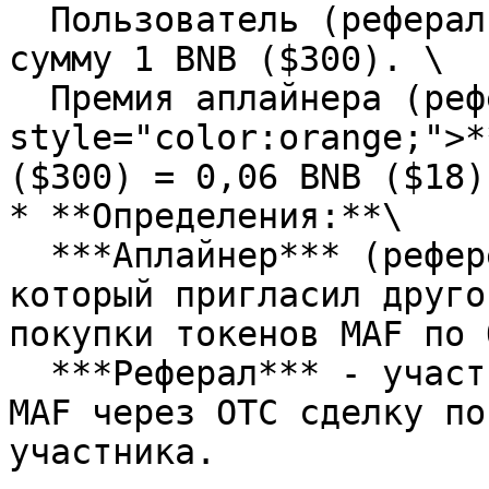
  Пользователь (реферал) приобретает токены MAF на 
сумму 1 BNB ($300). \

  Премия аплайнера (реферера) составит <mark 
style="color:orange;">*
($300) = 0,06 BNB ($18)

* **Определения:**\

  ***Аплайнер*** (реферер) сделки - участник 
который пригласил друго
покупки токенов MAF по 
  ***Реферал*** - участник который покупает токены 
MAF через ОТС сделку по
участника.
