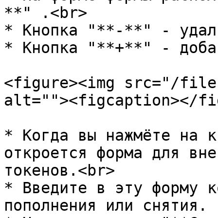
**" .<br>

* Кнопка "**-**" - удал
* Кнопка "**+**" - доба
<figure><img src="/file
alt=""><figcaption></fi
* Когда вы нажмёте на к
откроется форма для вне
токенов.<br>

* Введите в эту форму к
пополнения или снятия.
