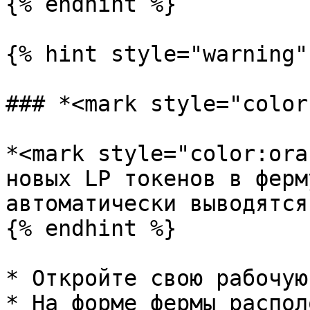
{% endhint %}

{% hint style="warning" 
### *<mark style="color
*<mark style="color:ora
новых LP токенов в ферм
автоматически выводятся
{% endhint %}

* Откройте свою рабочую
* На форме фермы распол