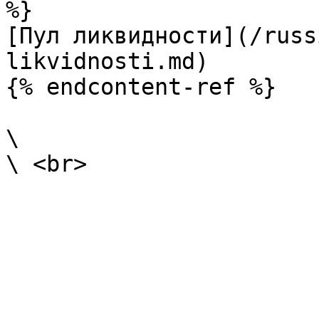
%}

[Пул ликвидности](/russ
likvidnosti.md)

{% endcontent-ref %}

\
