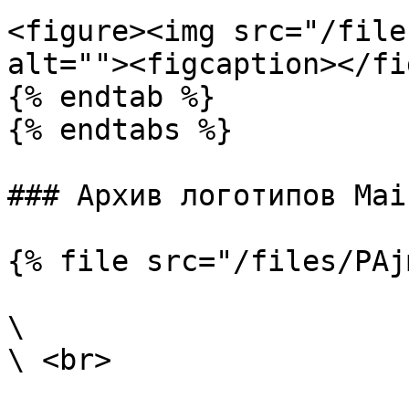
<figure><img src="/file
alt=""><figcaption></fi
{% endtab %}

{% endtabs %}

### Архив логотипов Mai
{% file src="/files/PAj
\
